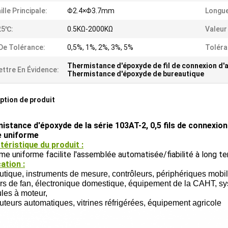
ille Principale:
Φ2.4×Φ3.7mm
Longue
25℃:
0.5KΩ-2000KΩ
Valeur
De Tolérance:
0,5%, 1%, 2%, 3%, 5%
Toléra
Thermistance d'époxyde de fil de connexion d'a
ttre En Évidence:
Thermistance d'époxyde de bureautique
ption de produit
stance d'époxyde de la série 103AT-2, 0,5 fils de connexion d
 uniforme
téristique du produit :
me uniforme facilite l'assemblée automatisée/fiabilité à long t
ation :
tique, instruments de mesure, contrôleurs, périphériques mobile
s de fan, électronique domestique, équipement de la CAHT, sys
les à moteur,
buteurs automatiques, vitrines réfrigérées, équipement agricole