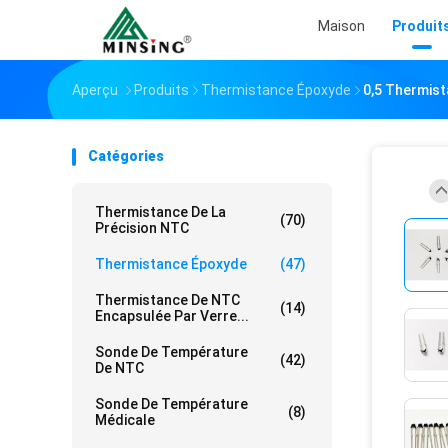
Maison
Produit
Aperçu
Produits
Thermistance Époxyde
0,5 Thermist
Catégories
Thermistance De La
(70)
Précision NTC
Thermistance Époxyde
(47)
Thermistance De NTC
(14)
Encapsulée Par Verre...
Sonde De Température
(42)
De NTC
Sonde De Température
(8)
Médicale