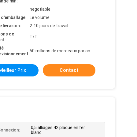
nde min:
negotiable
s d'emballage:
Le volume
e livraison:
2-10 jours de travail
ions de
T/T
nt:
té
50 millions de morceaux par an
ovisionnement:
Meilleur Prix
Contact
0,5 alliages 42 plaque en fer
 Connexion:
blanc