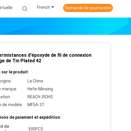
French
irtuelle
Demande de soumission
ermistances d'époxyde de fil de connexion
age de Tin Plated 42
 sur le produit:
rigine:
La Chine
 marque:
Hefei Minsing
cation:
REACH ,ROHS
 de modèle:
MF5A-3T
ions de paiement et expédition:
té de
500PCS