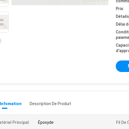
comma
Prix:
Détail
Délai d
Condit
paieme
Capaci
d'appr
 Infomation
Description De Produit
tériel Principal:
Époxyde
Fil De