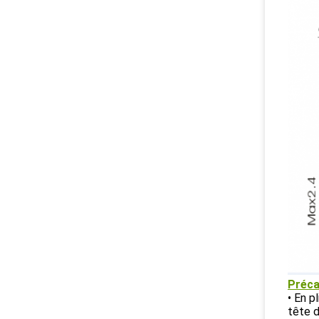
Préca
• En p
tête d