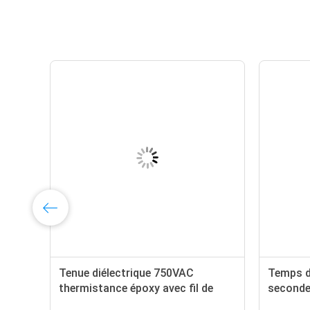
xy
Tenue diélectrique 750VAC
Temps d
thermistance époxy avec fil de
seconde
connexion PVC PFA FEP et
époxy av