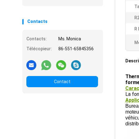
Ta
R
Contacts
R 
Contacts:
Ms. Monica
Me
Télécopieur:
86-551-65845356
Descri
Thermi
Contact
forme
Carac
La for
Applic
Bureau
moteur
véhicu
distri