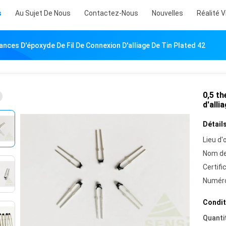
s
Au Sujet De Nous
Contactez-Nous
Nouvelles
Réalité V
ances D'époxyde De Fil De Connexion D'alliage De Tin Plated 42
0,5 th
d'alli
Détails
Lieu d'o
Nom de
Certifi
Numéro
Condit
Quanti