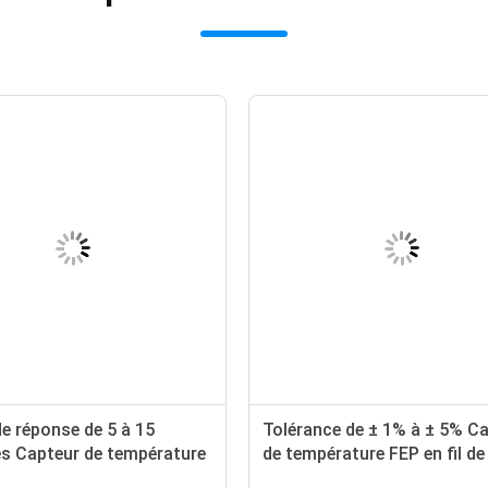
e réponse de 5 à 15
Tolérance de ± 1% à ± 5% C
s Capteur de température
de température FEP en fil d
ec taille de tête de Φ1,5 à
époxy-thermistor PVC PFA