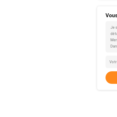
Vous
Je 
déta
Mer
Dan