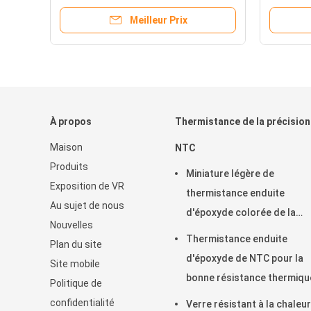
résistance d'isolement 100MΩ,
Φ4,5 mm
Meilleur Prix
parfait pour les dispositifs de
de chal
contrôle thermique
industri
À propos
Thermistance de la précision
Maison
NTC
Produits
Miniature légère de
Exposition de VR
thermistance enduite
Au sujet de nous
d'époxyde colorée de la
Nouvelles
précision NTC conçue
Thermistance enduite
Plan du site
d'époxyde de NTC pour la
Site mobile
bonne résistance thermiqu
Politique de
cycle d'industrie automobi
confidentialité
Verre résistant à la chaleu