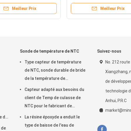
 Conçu pour la détection
Convient pour les appareils
Meilleur Prix
Meilleur Prix
eur dans les équipements
ménagers
els
Sonde de température de NTC
Suivez-nous
Type capteur de température
No. 212 route
de NTC, sonde durable de bride
Xiangzhang, 
de la température de
de développe
thermistance
Capteur adapté aux besoins du
technologie d
client de Temp de culasse de
Anhui, P.R.C
NTC pour le fabricant de
market@mins
café/machine à laver
e de
La résine époxyde a enduit le
le
type de baisse de l'eau de
r de