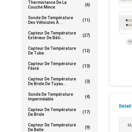
Thermistance De La
(6)
Couche Mince
Sonde De Température
(11)
Des Véhicules À ...
Capteur De Température
(27)
Extérieur De Bâti...
Capteur De Température
(12)
De Tube
Capteur De Température
(13)
Fileté
Capteur De Température
(3)
De Bride De Tuyau...
Sonde De Température
(4)
Imperméable
Détail
Capteur De Température
(17)
De Bride
Capteur De Température
Ma
(9)
De Balle