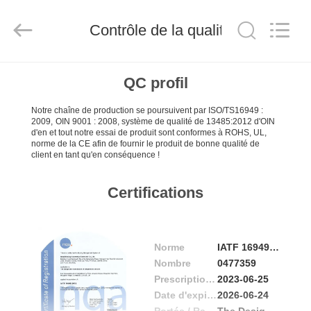
Hefei
Minsing
Automotive
Contrôle de la qualité
Electronic
Co.,
Ltd..
All
Rights
MAISON
Reserved.
QC profil
Notre chaîne de production se poursuivent par
ISO/TS16949 :
PRODUITS
2009,
OIN 9001 : 2008, système de qualité de 13485:2012 d'OIN
d'en et tout notre essai de produit sont conformes à ROHS, UL,
norme de la CE afin de fournir le produit de bonne qualité de
AU
client en tant qu'en conséquence !
SUJET
Certifications
DE
NOUS
Norme
IATF 16949:2016
Nombre
0477359
VISITE
Prescription Date
2023-06-25
D'USINE
Date d'expiration
2026-06-24
Portée / Range
The Design and Manufacture of Temperature Sensors