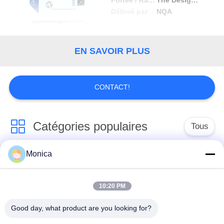
Délivré par
NQA
CONTRÔLE
DE
QUALITÉ
EN SAVOIR PLUS
CONTACTEZ-
CONTACT!
NOUS
Catégories populaires
Tous
NOUVELLES
Monica
Thermistance de la
Thermistance
DEMANDEZ
précision NTC
époxyde
UNE
10:20 PM
CITATION
Thermistance de
Sonde de
Good day, what product are you looking for?
NTC encapsulée par
température de NTC