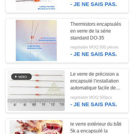
- JE NE SAIS PAS.
CONTRÔLE
DE
Thermistors encapsulés
15
QUALITÉ
en verre de la série
Thermistance de
standard DO-35
NTC encapsulée
negotiable MOQ:500 pièces
CONTACTEZ-
- JE NE SAIS PAS.
NOUS
par verre
Le verre de précision a
NOUVELLES
encapsulé l'installation
automatique facile de
42
fournisseurs de
DEMANDEZ
negotiable MOQ:500pcs
Sonde de
thermistance de NTC
- JE NE SAIS PAS.
UNE
température de NTC
CITATION
le verre extérieur du bâti
5k a encapsulé la