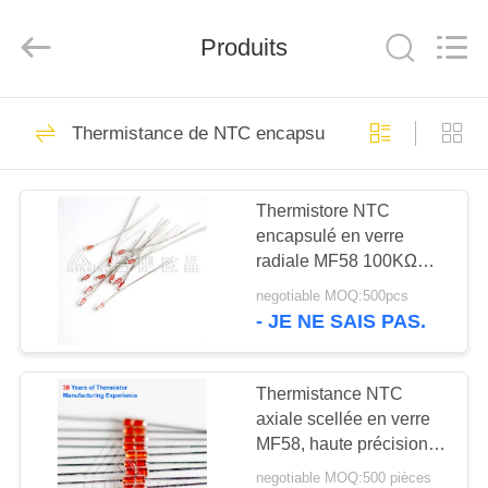
Hefei
Minsing
Automotive
Produits
Electronic
Co.,
Ltd..
All
Rights
MAISON
72
Reserved.
Thermistance de NTC encapsulée par verre
Thermistance de la
PRODUITS
précision NTC
Thermistore NTC
encapsulé en verre
AU
radiale MF58 100KΩ
SUJET
B3950 Haute sensibilité
negotiable MOQ:500pcs
pour la détection de la
DE
- JE NE SAIS PAS.
température
47
NOUS
Thermistance
Thermistance NTC
axiale scellée en verre
VISITE
époxyde
MF58, haute précision
D'USINE
100 K ± 1 %, B3990
negotiable MOQ:500 pièces