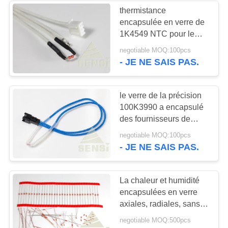
thermistance
encapsulée en verre de
11
1K4549 NTC pour le
sonde de
cuiseur d'induction
negotiable MOQ:100pcs
résistant à la chaleur
- JE NE SAIS PAS.
température des
véhicules à moteur
le verre de la précision
100K3990 a encapsulé
des fournisseurs de
thermistance de NTC
27
negotiable MOQ:100pcs
pour le grille-pain
- JE NE SAIS PAS.
Capteur de
température
La chaleur et humidité
encapsulées en verre
extérieur de bâti
axiales, radiales, sans
plomb de thermistance
negotiable MOQ:500pcs
de NTC résistantes