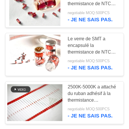
VR
thermistance de NTC
pour des unités d'IGBT
negotiable MOQ:500PCS
PLAN
- JE NE SAIS PAS.
8
DU
sonde de
SITE
Le verre de SMT a
température
encapsulé la
thermistance de NTC
médicale
PRIVACY
appropriée pour être
negotiable MOQ:500PCS
employé dans un
POLICY
- JE NE SAIS PAS.
espace plus étroit
6
2500K-5000K a attaché
Thermistance de la
du ruban adhésif à la
thermistance
couche mince
encapsulée en verre de
negotiable MOQ:500PCS
NTC pour le support
- JE NE SAIS PAS.
automatique