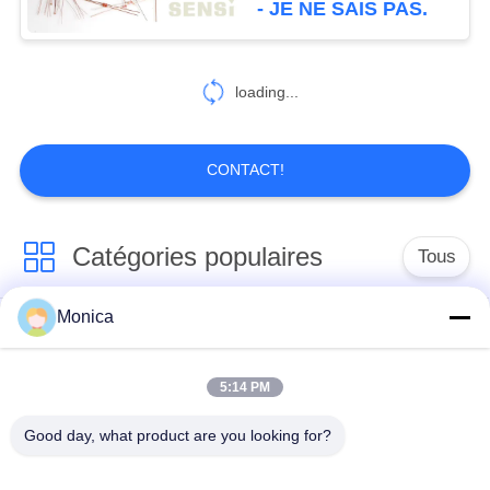
- JE NE SAIS PAS.
12
Capteur de
loading...
température de tube
CONTACT!
Catégories populaires
Tous
13
Capteur de
Monica
Thermistance de la
Thermistance
température fileté
précision NTC
époxyde
5:14 PM
Thermistance de
Sonde de
Good day, what product are you looking for?
NTC encapsulée par
température de NTC
verre