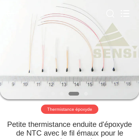
Hefei
Minsing
Automotive
Electronic
Co.,
Ltd..
All
Rights
MAISON
Reserved.
PRODUITS
AU
SUJET
DE
NOUS
Thermistance époxyde
VISITE
Petite thermistance enduite d'époxyde
D'USINE
de NTC avec le fil émaux pour le