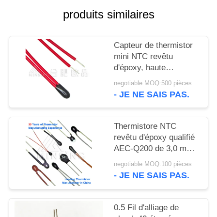
VR
produits similaires
PLAN
Capteur de thermistor
DU
mini NTC revêtu
SITE
d'époxy, haute
précision pour la
negotiable MOQ:500 pièces
détection de
- JE NE SAIS PAS.
PRIVACY
température, le
POLICY
contrôle et la
compensation
Thermistore NTC
revêtu d'époxy qualifié
AEC-Q200 de 3,0 mm
de diamètre maximal
negotiable MOQ:100 pièces
du corps
- JE NE SAIS PAS.
0.5 Fil d'alliage de