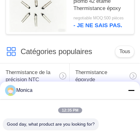
plomb 42 étamé
Thermistance époxy
negotiable MOQ:500 pièces
- JE NE SAIS PAS.
Catégories populaires
Tous
Thermistance de la
Thermistance
précision NTC
époxyde
Monica
Thermistance de
Sonde de
NTC encapsulée par
température de NTC
12:35 PM
verre
Good day, what product are you looking for?
sonde de
Thermistance de la
température médicale
couche mince