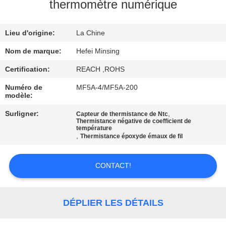
thermomètre numérique
CONTRÔLE
Lieu d'origine:
La Chine
DE
QUALITÉ
Nom de marque:
Hefei Minsing
Certification:
REACH ,ROHS
CONTACTEZ-
Numéro de
MF5A-4/MF5A-200
modèle:
NOUS
Surligner:
,
Capteur de thermistance de Ntc
Thermistance négative de coefficient de
température
NOUVELLES
,
Thermistance époxyde émaux de fil
DEMANDEZ
CONTACT!
UNE
CITATION
DÉPLIER LES DÉTAILS