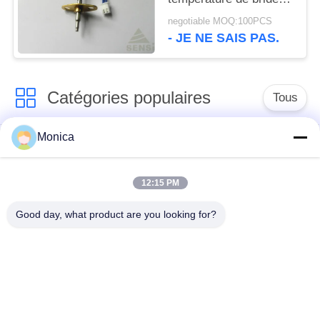
inclinent sensible avec
negotiable MOQ:100PCS
la forme de balle de
- JE NE SAIS PAS.
Sharped
Catégories populaires
Tous
Monica
Thermistance de la
Thermistance
précision NTC
époxyde
12:15 PM
Thermistance de
Sonde de
Good day, what product are you looking for?
NTC encapsulée par
température de NTC
verre
sonde de
Thermistance de la
température médicale
couche mince