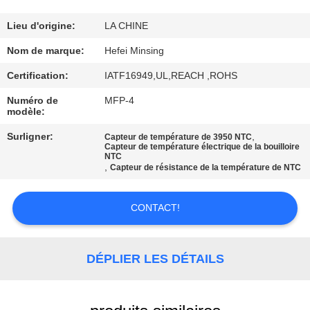
CONTRÔLE
Lieu d'origine:
LA CHINE
DE
Nom de marque:
Hefei Minsing
QUALITÉ
Certification:
IATF16949,UL,REACH ,ROHS
Numéro de
MFP-4
modèle:
CONTACTEZ-
NOUS
Surligner:
,
Capteur de température de 3950 NTC
Capteur de température électrique de la bouilloire
NTC
,
Capteur de résistance de la température de NTC
NOUVELLES
CONTACT!
DEMANDEZ
UNE
DÉPLIER LES DÉTAILS
CITATION