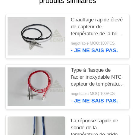
produits similaires
VR
Chauffage rapide élevé
PLAN
de capteur de
DU
température de la bride
SITE
NTC de fiabilité pour le
negotiable MOQ:100PCS
chauffe-eau
- JE NE SAIS PAS.
PRIVACY
POLICY
Type à flasque de
l'acier inoxydable NTC
capteur de température
pour le cuiseur
negotiable MOQ:100PCS
électrique
- JE NE SAIS PAS.
La réponse rapide de
sonde de la
température de bride,