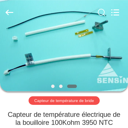
Hefei
Minsing
Automotive
Electronic
Co.,
Ltd..
All
Rights
MAISON
Reserved.
PRODUITS
AU
SUJET
DE
NOUS
Capteur de température de bride
VISITE
Capteur de température électrique de
D'USINE
la bouilloire 100Kohm 3950 NTC