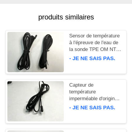
VR
produits similaires
PLAN
DU
Sensor de température
SITE
à l'épreuve de l'eau de
la sonde TPE OM NTC
isolée unique 6 x 5 x
PRIVACY
- JE NE SAIS PAS.
15 mm
POLICY
Capteur de
température
imperméable d'origine
Résistance à l'isolation
- JE NE SAIS PAS.
TPE 6 × 5 × 15 mm