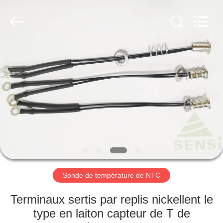
Hefei
Minsing
Automotive
Electronic
Co.,
Ltd..
All
Rights
MAISON
Reserved.
PRODUITS
AU
SUJET
DE
NOUS
Sonde de température de NTC
VISITE
Terminaux sertis par replis nickellent le
D'USINE
type en laiton capteur de T de