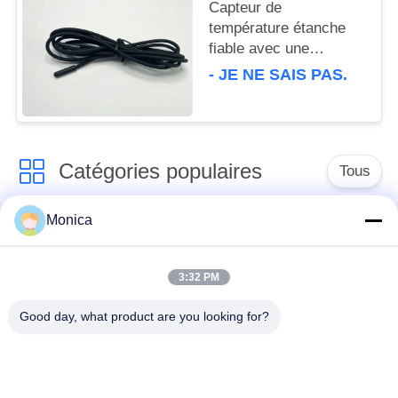
Capteur de
température étanche
fiable avec une
précision de ± 0,5 °C
- JE NE SAIS PAS.
TPE 5 × 20 mm
Catégories populaires
Tous
Monica
Thermistance de la
Thermistance
précision NTC
époxyde
3:32 PM
Thermistance de
Sonde de
Good day, what product are you looking for?
NTC encapsulée par
température de NTC
verre