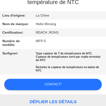
température de NTC
CONTRÔLE
Lieu d'origine:
La Chine
DE
QUALITÉ
Nom de marque:
Hefei Minsing
Certification:
REACH ,ROHS
CONTACTEZ-
Numéro de
MFP-5
modèle:
NOUS
Surligner:
,
Type capteur de T de température de NTC
Capteur de température serti par replis terminal
de NTC
NOUVELLES
,
Nickelez le capteur de température en laiton de
NTC
DEMANDEZ
UNE
CONTACT!
CITATION
DÉPLIER LES DÉTAILS