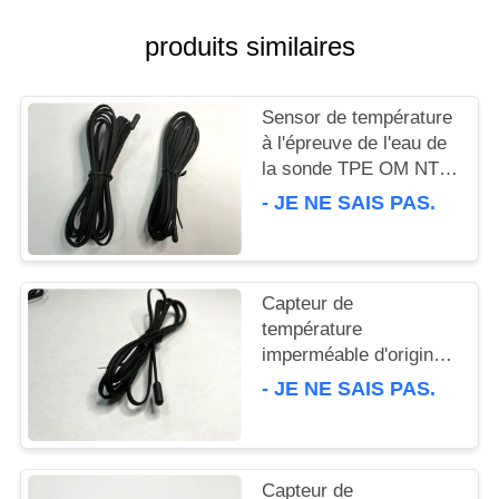
VR
produits similaires
PLAN
DU
Sensor de température
à l'épreuve de l'eau de
SITE
la sonde TPE OM NTC
isolée unique 6 x 5 x
- JE NE SAIS PAS.
PRIVACY
15 mm
POLICY
Capteur de
température
imperméable d'origine
Résistance à l'isolation
- JE NE SAIS PAS.
TPE 6 × 5 × 15 mm
Capteur de