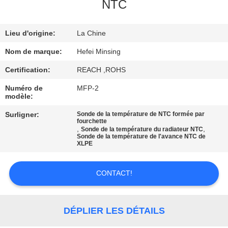
NTC
CONTRÔLE
Lieu d'origine:
La Chine
DE
QUALITÉ
Nom de marque:
Hefei Minsing
Certification:
REACH ,ROHS
CONTACTEZ-
Numéro de
MFP-2
modèle:
NOUS
Surligner:
Sonde de la température de NTC formée par
fourchette
,
,
Sonde de la température du radiateur NTC
NOUVELLES
Sonde de la température de l'avance NTC de
XLPE
DEMANDEZ
CONTACT!
UNE
CITATION
DÉPLIER LES DÉTAILS