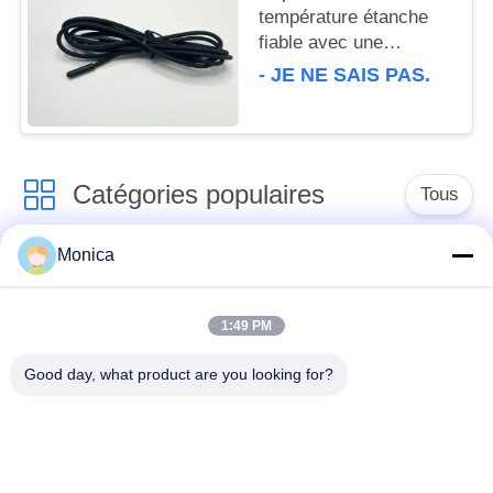
température étanche
fiable avec une
précision de ± 0,5 °C
- JE NE SAIS PAS.
TPE 5 × 20 mm
Catégories populaires
Tous
Monica
Thermistance de la
Thermistance
précision NTC
époxyde
1:49 PM
Thermistance de
Sonde de
Good day, what product are you looking for?
NTC encapsulée par
température de NTC
verre
sonde de
Thermistance de la