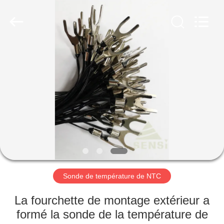
Hefei
Minsing
Automotive
Electronic
Co.,
Ltd..
All
Rights
MAISON
Reserved.
PRODUITS
AU
SUJET
DE
NOUS
Sonde de température de NTC
VISITE
La fourchette de montage extérieur a
D'USINE
formé la sonde de la température de