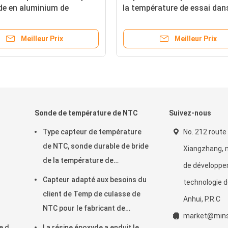
de en aluminium de
la température de essai dans
 de NTC chauffant
réservoir liquide ou le tuyau 
ent
Meilleur Prix
Meilleur Prix
Sonde de température de NTC
Suivez-nous
Type capteur de température
No. 212 route
de NTC, sonde durable de bride
Xiangzhang, 
de la température de
de développe
thermistance
Capteur adapté aux besoins du
technologie d
client de Temp de culasse de
Anhui, P.R.C
NTC pour le fabricant de
market@mins
café/machine à laver
e de
La résine époxyde a enduit le