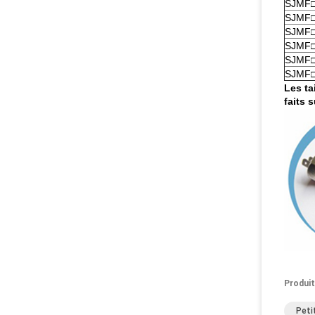
SJMF□
SJMF□
SJMF□
SJMF□
SJMF□
SJMF□
Les ta
faits
Produit
Peti