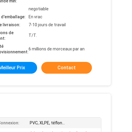
nde min:
negotiable
s d'emballage:
En vrac
e livraison:
7-10 jours de travail
ions de
T/T.
nt:
té
6 millions de morceaux par an
ovisionnement:
Meilleur Prix
Contact
 Connexion:
PVC, XLPE, téflon…