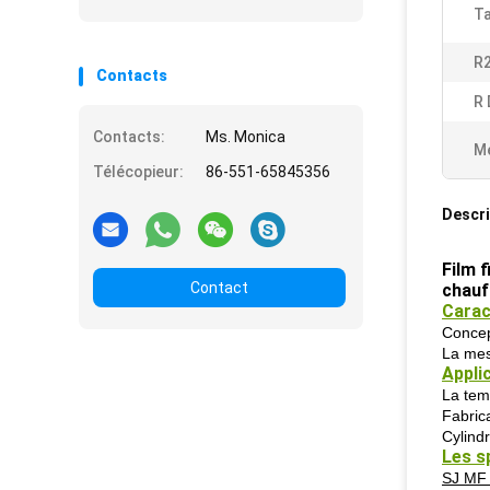
Ta
R
Contacts
R 
Contacts:
Ms. Monica
Me
Télécopieur:
86-551-65845356
Descri
Film f
Contact
chauf
Carac
Concep
La mes
Applic
La temp
Fabrica
Cylindr
Les sp
SJ MF 