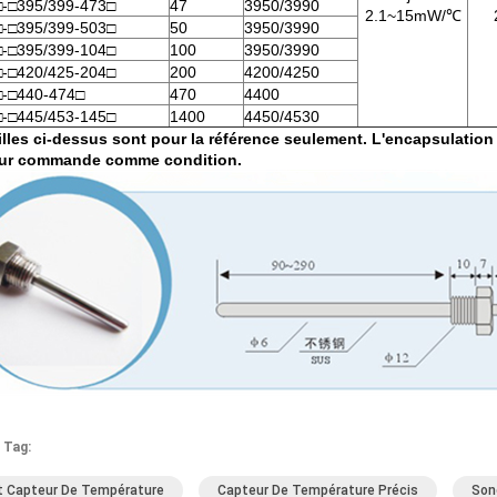
-□395/399-473□
47
3950/3990
2.1~15mW/℃
-□395/399-503□
50
3950/3990
-□395/399-104□
100
3950/3990
-□420/425-204□
200
4200/4250
-□440-474□
470
4400
-□445/453-145□
1400
4450/4530
illes ci-dessus sont pour la référence seulement. L'encapsulation 
 sur commande comme condition.
 Tag:
t Capteur De Température
Capteur De Température Précis
Son