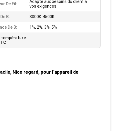
Adapté aux besoins du client à
ur De Fil:
vos exigences
 De B:
3000K-4500K
nce De B:
1%, 2%, 3%, 5%
e température
,
 NTC
acile, Nice regard, pour l'appareil de