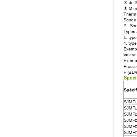
⑦ de 
① Mins
Therm
Sonde 
P : So
Types 
1. type
4. type
Exempl
Valeur
Exempl
Précis
F (±1%
Spécif
Spécif
SJMF□
SJMF□
SJMF□
SJMF□
SJMF□
SJMF□