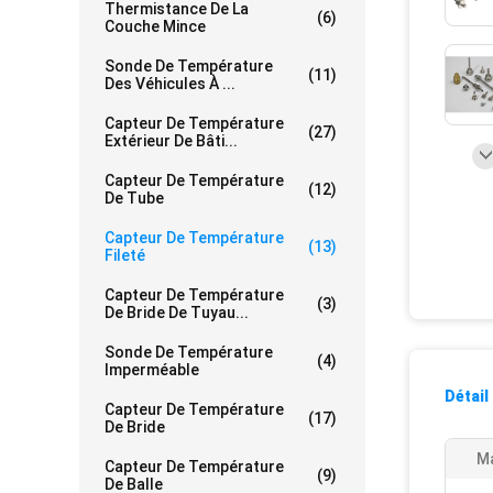
Thermistance De La
(6)
Couche Mince
Sonde De Température
(11)
Des Véhicules À ...
Capteur De Température
(27)
Extérieur De Bâti...
Capteur De Température
(12)
De Tube
Capteur De Température
(13)
Fileté
Capteur De Température
(3)
De Bride De Tuyau...
Sonde De Température
(4)
Imperméable
Détail
Capteur De Température
(17)
De Bride
Ma
Capteur De Température
(9)
De Balle