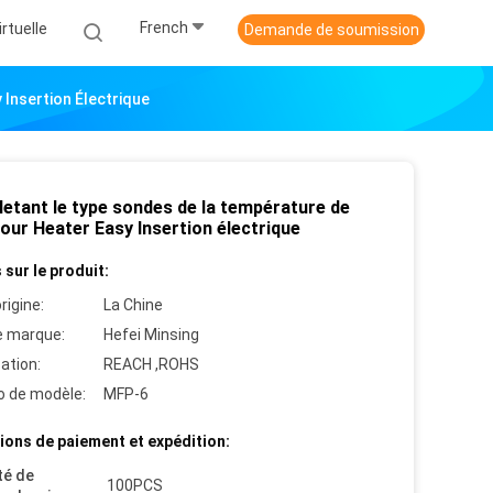
French
irtuelle
Demande de soumission
Insertion Électrique
iletant le type sondes de la température de
our Heater Easy Insertion électrique
 sur le produit:
rigine:
La Chine
 marque:
Hefei Minsing
cation:
REACH ,ROHS
 de modèle:
MFP-6
ions de paiement et expédition:
té de
100PCS