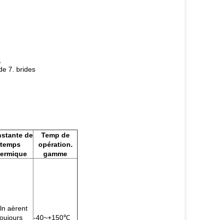
,
de 7. brides
stante de
Temp de
temps
opération.
hermique
gamme
 ln aèrent
toujours
-40~+150℃