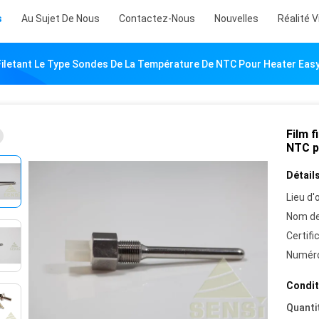
s
Au Sujet De Nous
Contactez-Nous
Nouvelles
Réalité V
Filetant Le Type Sondes De La Température De NTC Pour Heater Easy 
Film f
NTC p
Détails
Lieu d'o
Nom de
Certifi
Numéro
Condit
Quanti