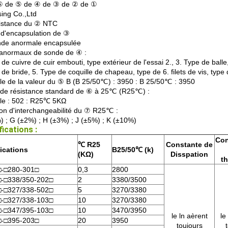
⑥ de ⑤ de ④ de ③ de ② de ①
ing Co.,Ltd
istance du ② NTC
d'encapsulation de ③
nde anormale encapsulée
anormaux de sonde de ④ :
 de cuivre de cuir embouti, type extérieur de l'essai 2., 3. Type de balle
 de bride, 5. Type de coquille de chapeau, type de 6. filets de vis, type 
e de la valeur du ⑤ B (B 25/50℃) : 3950 : B 25/50℃ : 3950
 de résistance standard de ⑥ à 25℃ (R25℃) :
e : 502 : R25℃ 5KΩ
ion d'interchangeabilité du ⑦ R25℃ :
) ; G (±2%) ; H (±3%) ; J (±5%) ; K (±10%)
ications :
Con
℃ R25
Constante de
ications
B25/50℃ (k)
(KΩ)
Disspation
t
-□280-301□
0,3
2800
-□338/350-202□
2
3380/3500
-□327/338-502□
5
3270/3380
-□327/338-103□
10
3270/3380
-□347/395-103□
10
3470/3950
le ln aèrent
le
-□395-203□
20
3950
toujours