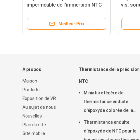
re
imperméable de l'immersion NTC
vis, son
avec des sondes d'écrou
capteur
rapidem
Meilleur Prix
À propos
Thermistance de la précision
Maison
NTC
Produits
Miniature légère de
Exposition de VR
thermistance enduite
Au sujet de nous
d'époxyde colorée de la
Nouvelles
précision NTC conçue
Thermistance enduite
Plan du site
d'époxyde de NTC pour la
Site mobile
bonne résistance thermiqu