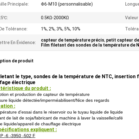
ille Principale:
Φ6-M10 (personnalisable)
Longue
25℃:
0.5KΩ-2000KΩ
Valeur
De Tolérance:
1%, 2%, 3%, 5%, 10%
Toléra
capteur de température précis
,
petit capteur d
ttre En Évidence:
Film filetant des sondes de la température de
ption de produit
iletant le type, sondes de la température de NTC, insertion f
fage électrique
téristique du produit :
tion et production de capteur de température
ure liquide détectée/imperméabilisent/Nice des regards
ation :
érature d'essai dans le réservoir ou le tuyau liquide de liquide
nt de lait de soja/fabricant de machine à laver la vaisselle/café
e liquide/appareil de chauffage électrique
écifications expliquent :
P -6 -3950 -502 F