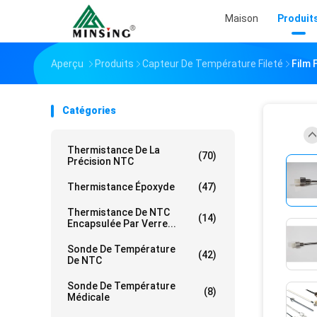
Maison
Produit
Aperçu
Produits
Capteur De Température Fileté
Film 
Catégories
Thermistance De La
(70)
Précision NTC
Thermistance Époxyde
(47)
Thermistance De NTC
(14)
Encapsulée Par Verre...
Sonde De Température
(42)
De NTC
Sonde De Température
(8)
Médicale