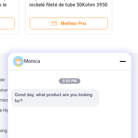
 le
nickelé fileté de tube 50Kohm 3950
liquide
RoHS conforme
Meilleur Prix
Monica
Mail nous
 de
8:05 PM
nouvelle zone
Good day, what product are you looking 
ment de
for?
e High&, Hefei,
Envoyez
ing.com.cn