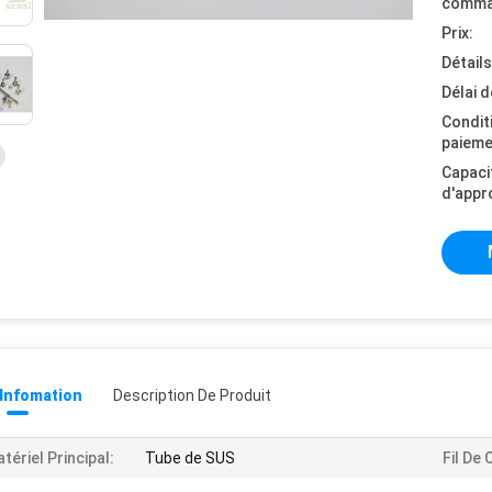
comma
Prix:
Détail
Délai d
Condit
paieme
Capaci
d'appr
 Infomation
Description De Produit
tériel Principal:
Tube de SUS
Fil De