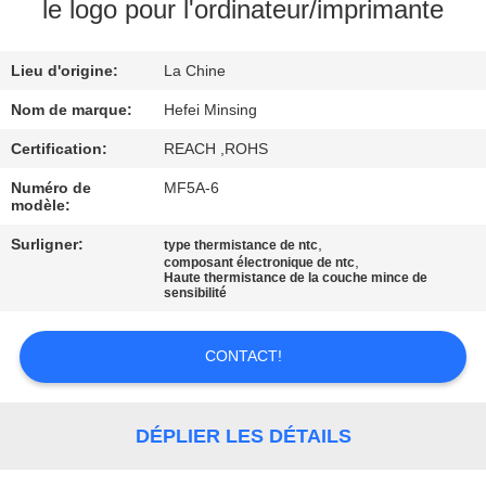
le logo pour l'ordinateur/imprimante
CONTRÔLE
Lieu d'origine:
La Chine
DE
QUALITÉ
Nom de marque:
Hefei Minsing
Certification:
REACH ,ROHS
CONTACTEZ-
Numéro de
MF5A-6
modèle:
NOUS
Surligner:
,
type thermistance de ntc
,
composant électronique de ntc
Haute thermistance de la couche mince de
NOUVELLES
sensibilité
DEMANDEZ
CONTACT!
UNE
CITATION
DÉPLIER LES DÉTAILS