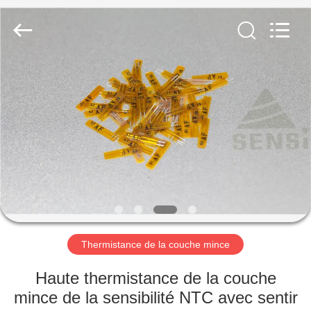
Hefei
Minsing
Automotive
Electronic
Co.,
Ltd..
All
Rights
MAISON
Reserved.
PRODUITS
AU
SUJET
DE
NOUS
Thermistance de la couche mince
VISITE
Haute thermistance de la couche
D'USINE
mince de la sensibilité NTC avec sentir