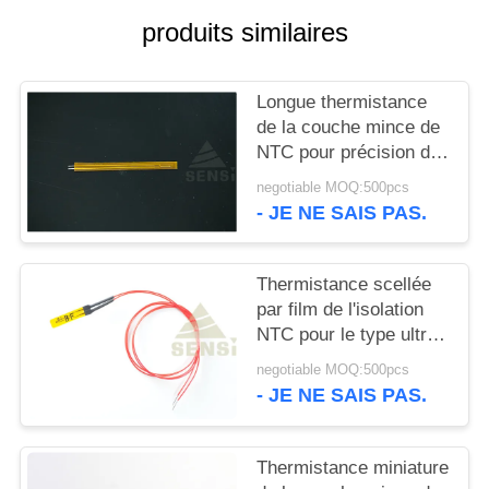
VR
produits similaires
PLAN
Longue thermistance
DU
de la couche mince de
SITE
NTC pour précision de
mesure de la
negotiable MOQ:500pcs
température la haute
- JE NE SAIS PAS.
PRIVACY
POLICY
Thermistance scellée
par film de l'isolation
NTC pour le type ultra
mince d'appareils
negotiable MOQ:500pcs
électroménagers
- JE NE SAIS PAS.
Thermistance miniature