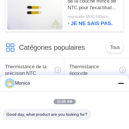
de la couche mince de
NTC pour l'exactitude
élevée de mesure de
negotiable MOQ:500pcs
l'imprimante 3D
- JE NE SAIS PAS.
Catégories populaires
Tous
Thermistance de la
Thermistance
précision NTC
époxyde
Monica
Thermistance de
Sonde de
NTC encapsulée par
température de NTC
11:05 AM
verre
Good day, what product are you looking for?
sonde de
Thermistance de la
température médicale
couche mince